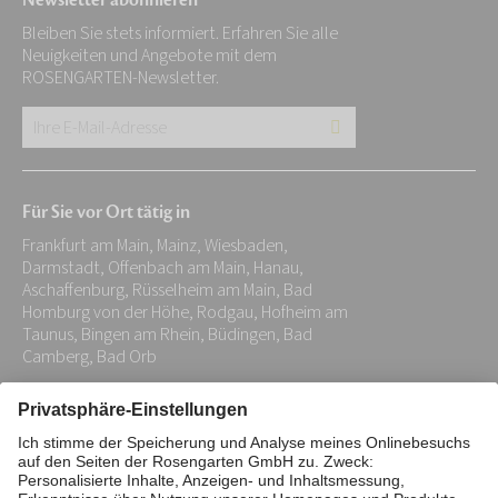
Newsletter abonnieren
Bleiben Sie stets informiert. Erfahren Sie alle
Neuigkeiten und Angebote mit dem
ROSENGARTEN-Newsletter.
Ihre
E-
Mail-
Für Sie vor Ort tätig in
Adresse:
Frankfurt am Main, Mainz, Wiesbaden,
*
Darmstadt, Offenbach am Main, Hanau,
Aschaffenburg, Rüsselheim am Main, Bad
Homburg von der Höhe, Rodgau, Hofheim am
Taunus, Bingen am Rhein, Büdingen, Bad
Camberg, Bad Orb
Impressum
Datenschutz
Stiftung
Interne Meldestelle
Zahlungsmittel