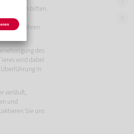
n Gefallen bitten.
en wir die
 wir überführen
 Genehmigung des
Tieres wird dabei
e Überführung in
 verläuft,
ten und
aktieren Sie uns