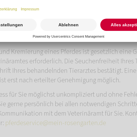
bst kontaktieren oder Ihre Tierarztpraxis um diese
ebling auch in der Klinik ab. Bei der Ankunft erhalt
erverfügung mit allen wichtigen Informationen und
Krematorium für Pferde.
und Kremierung eines Pferdes ist gesetzlich eine
inäramtes erforderlich. Die Seuchenfreiheit Ihres 
hrift Ihres behandelnden Tierarztes bestätigt. Ein
st erst nach erteilter Genehmigung möglich.
ess für Sie möglichst unkompliziert und ohne Fehler
Sie gerne persönlich bei allen notwendigen Schrit
ommunikation mit dem Veterinäramt für Sie. Kont
r:
pferdeservice@mein-rosengarten.de