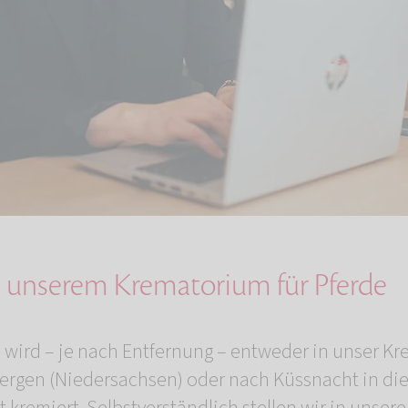
n unserem Krematorium für Pferde
rd wird – je nach Entfernung – entweder in unser K
ergen (Niedersachsen) oder nach Küssnacht in di