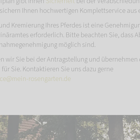
ufplan gibt Ihnen
Sicherheit
bei der Verabschiedung
rsichern Ihnen hochwertigen Komplettservice aus 
und Kremierung Ihres Pferdes ist eine Genehmigu
inäramtes erforderlich. Bitte beachten Sie, dass 
usnahmegenehmigung möglich sind.
en wir Sie bei der Antragstellung und übernehme
für Sie. Kontaktieren Sie uns dazu gerne
ice@mein-rosengarten.de