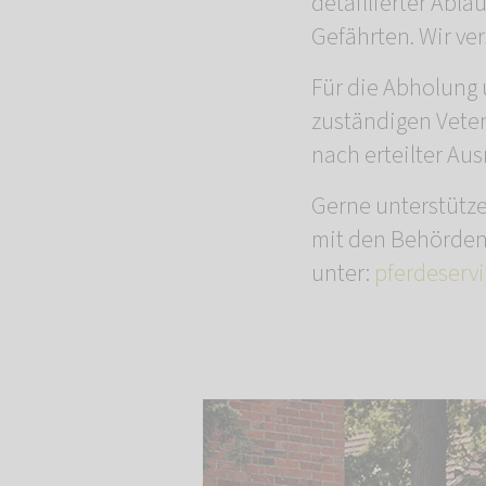
detaillierter Abla
Gefährten. Wir ve
Für die Abholung 
zuständigen Veter
nach erteilter A
Gerne unterstütz
mit den Behörden 
unter:
pferdeserv