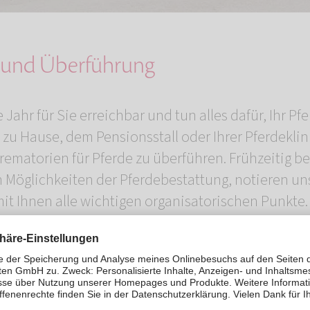
 und Überführung
 Jahr für Sie erreichbar und tun alles dafür, Ihr Pf
 zu Hause, dem Pensionsstall oder Ihrer Pferdekli
rematorien für Pferde zu überführen. Frühzeitig be
n Möglichkeiten der Pferdebestattung, notieren u
t Ihnen alle wichtigen organisatorischen Punkte
rverfügung sowie die Tierbegleitkarte aus. Diese beg
gesamten Reise. Mit vorheriger Terminvereinbarung
in die Obhut eines ROSENGARTEN-Pferdekremato