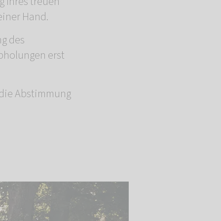
 Ihres treuen
einer Hand.
ng des
Abholungen erst
n die Abstimmung