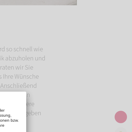
erd so schnell wie
nik abzuholen und
raten wir Sie
ns Ihre Wünsche
. Anschließend
leitet Ihren
 können Tiere
riums übergeben