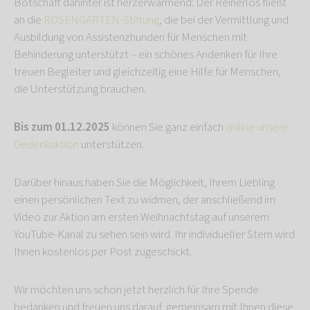
Botschaft dahinter ist herzerwärmend: Der Reinerlös fließt
an die
ROSENGARTEN-Stiftung
, die bei der Vermittlung und
Ausbildung von Assistenzhunden für Menschen mit
Behinderung unterstützt – ein schönes Andenken für Ihre
treuen Begleiter und gleichzeitig eine Hilfe für Menschen,
die Unterstützung brauchen.
Bis zum 01.12.2025
können Sie ganz einfach
online unsere
Gedenkaktion
unterstützen.
Darüber hinaus haben Sie die Möglichkeit, Ihrem Liebling
einen persönlichen Text zu widmen, der anschließend im
Video zur Aktion am ersten Weihnachtstag auf unserem
YouTube-Kanal zu sehen sein wird. Ihr individueller Stern wird
Ihnen kostenlos per Post zugeschickt.
Wir möchten uns schon jetzt herzlich für Ihre Spende
bedanken und freuen uns darauf, gemeinsam mit Ihnen diese